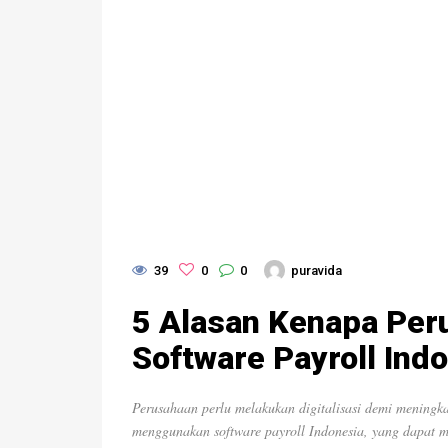
39
0
0
puravida
5 Alasan Kenapa Per
Software Payroll Ind
Perusahaan perlu melakukan digitalisasi demi meningka
menggunakan software payroll Indonesia, yang dapa