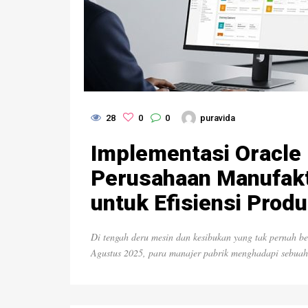
28
0
0
puravida
Implementasi Oracle 
Perusahaan Manufakt
untuk Efisiensi Prod
Di tengah deru mesin dan kesibukan yang tak pernah be
Agustus 2025, para manajer pabrik menghadapi sebuah