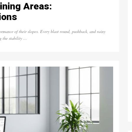
ining Areas:
ions
ormance of their slopes. Every blast round, pushback, and rainy
g the stability …