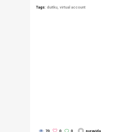
Tags:
duitku
virtual account
70
0
0
puravida