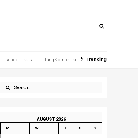
Trending
nal school jakarta
Tang Kombinasi
AUGUST 2026
M
T
W
T
F
S
S