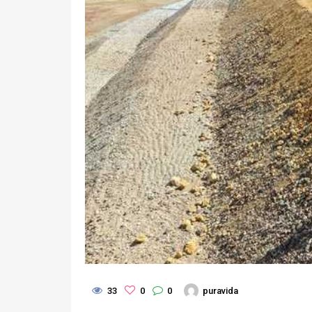
33
0
0
puravida