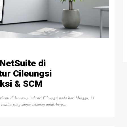
NetSuite di
ur Cileungsi
uksi & SCM
rhenti di kawasan industri Cileungsi pada hari Minggu, 31
 realita yang sama: tekanan untuk berp…