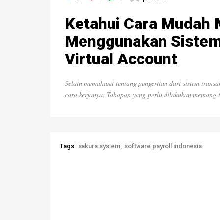
Ketahui Cara Mudah
Menggunakan Siste
Virtual Account
Selain memahami tentang pengertian dari sistem trans
cara kerjanya. Tahapan yang perlu dilakukan memang 
Tags:
sakura system
software payroll indonesia