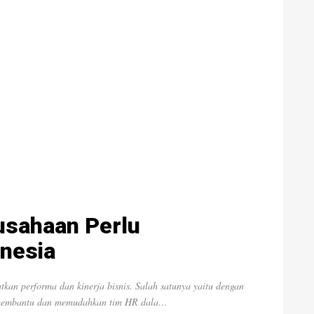
usahaan Perlu
onesia
tkan performa dan kinerja bisnis. Salah satunya yaitu dengan
t membantu dan memudahkan tim HR dala…