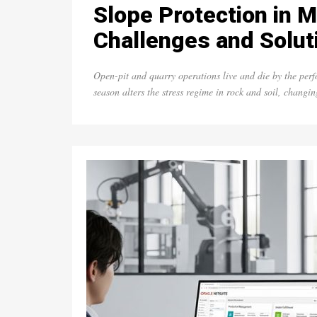
Slope Protection in M
Challenges and Solut
Open-pit and quarry operations live and die by the perf
season alters the stress regime in rock and soil, changin