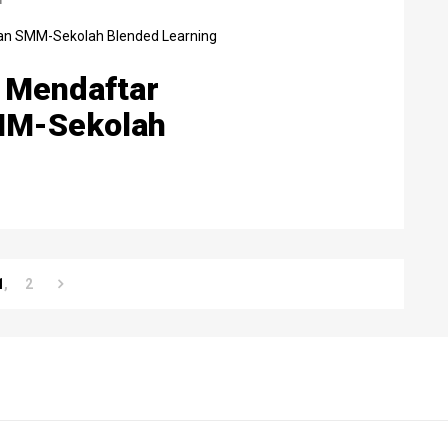
h Mendaftar
MM-Sekolah
1
2