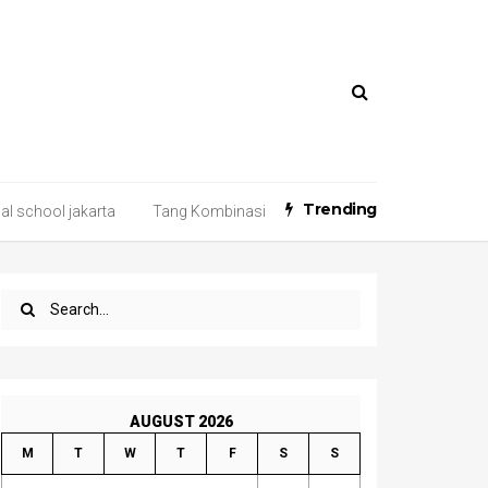
Trending
nal school jakarta
Tang Kombinasi
AUGUST 2026
M
T
W
T
F
S
S