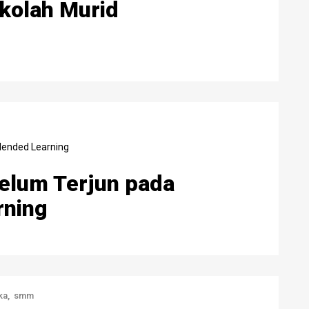
kolah Murid
belum Terjun pada
rning
ka
smm