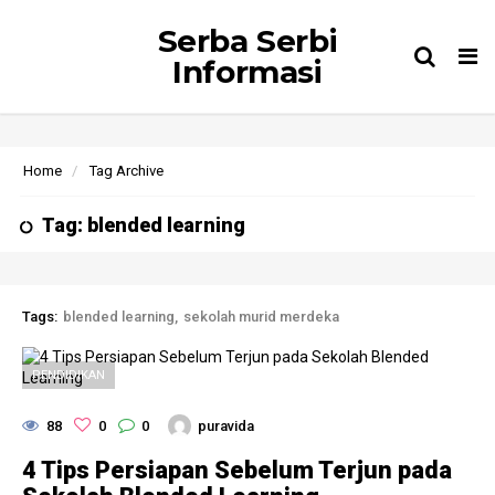
Serba Serbi
Tog
Informasi
nav
Home
Tag Archive
Tag: blended learning
Tags:
blended learning
sekolah murid merdeka
PENDIDIKAN
88
0
0
puravida
4 Tips Persiapan Sebelum Terjun pada