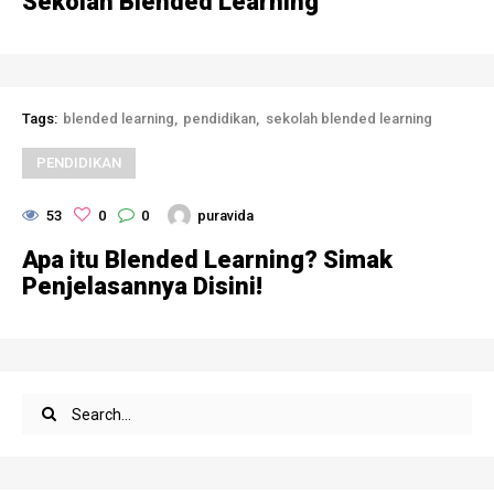
Sekolah Blended Learning
Tags:
blended learning
pendidikan
sekolah blended learning
PENDIDIKAN
53
0
0
puravida
Apa itu Blended Learning? Simak
Penjelasannya Disini!