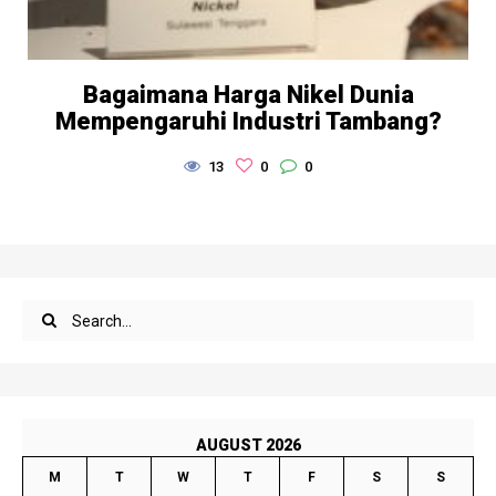
Bagaimana Harga Nikel Dunia
Mempengaruhi Industri Tambang?
13
0
0
AUGUST 2026
M
T
W
T
F
S
S