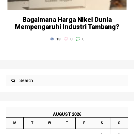
Bagaimana Harga Nikel Dunia
Mempengaruhi Industri Tambang?
13
0
0
AUGUST 2026
M
T
W
T
F
S
S