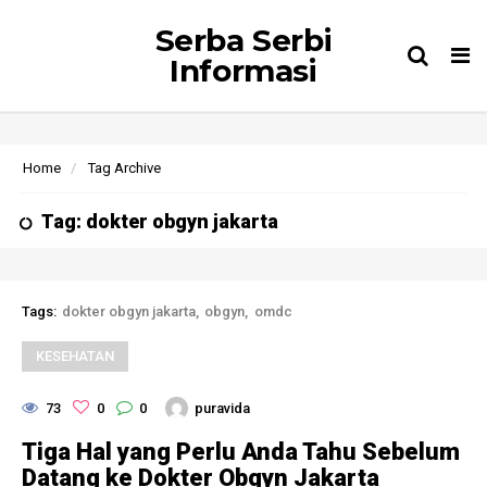
Serba Serbi
Tog
Informasi
nav
Home
Tag Archive
Tag: dokter obgyn jakarta
Tags:
dokter obgyn jakarta
obgyn
omdc
KESEHATAN
73
0
0
puravida
Tiga Hal yang Perlu Anda Tahu Sebelum
Datang ke Dokter Obgyn Jakarta