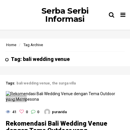
Serba Serbi
Tog
Informasi
nav
Home
Tag Archive
Tag: bali wedding venue
Tags:
bali wedding venue
the surga villa
LIFESTYLE
41
0
0
puravida
Rekomendasi Bali Wedding Venue