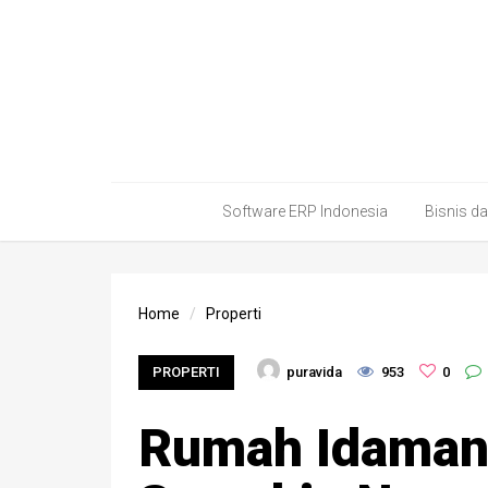
Software ERP Indonesia
Bisnis d
Home
Properti
PROPERTI
puravida
953
0
Rumah Idaman