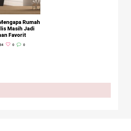
 Mengapa Rumah
lis Masih Jadi
han Favorit
34
0
0