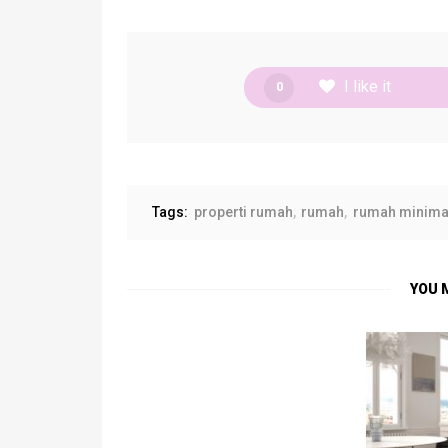
I like it
0
Tags:
properti rumah
rumah
rumah minima
YOU 