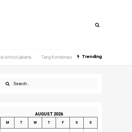
Trending
nal school jakarta
Tang Kombinasi
AUGUST 2026
M
T
W
T
F
S
S