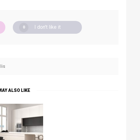
I don't like it
0
lis
MAY ALSO LIKE