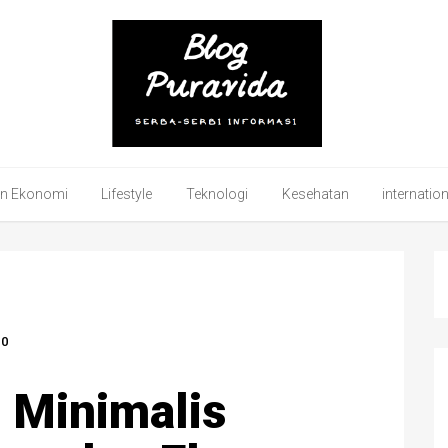
an Ekonomi
Lifestyle
Teknologi
Kesehatan
internatio
0
 Minimalis