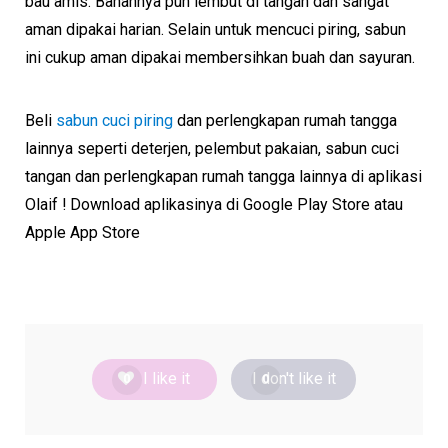
bau amis. Bahannya pun lembut di tangan dan sangat
aman dipakai harian. Selain untuk mencuci piring, sabun
ini cukup aman dipakai membersihkan buah dan sayuran.
Beli
sabun cuci piring
dan perlengkapan rumah tangga
lainnya seperti deterjen, pelembut pakaian, sabun cuci
tangan dan perlengkapan rumah tangga lainnya di aplikasi
Olaif ! Download aplikasinya di Google Play Store atau
Apple App Store
I like it
I don't like it
0
0