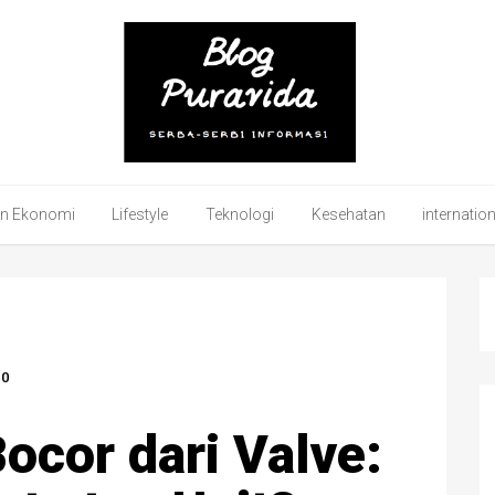
an Ekonomi
Lifestyle
Teknologi
Kesehatan
internatio
0
ocor dari Valve: