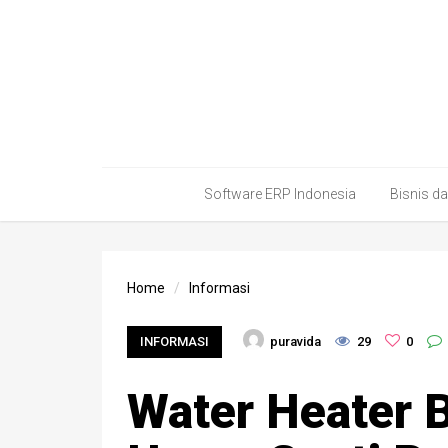
Software ERP Indonesia
Bisnis d
Home
Informasi
INFORMASI
puravida
29
0
Water Heater B