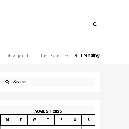
Trending
nal school jakarta
Tang Kombinasi
AUGUST 2026
M
T
W
T
F
S
S