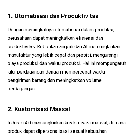
1.
Otomatisasi dan Produktivitas
Dengan meningkatnya otomatisasi dalam produksi,
perusahaan dapat meningkatkan efisiensi dan
produktivitas. Robotika canggih dan AI memungkinkan
manufaktur yang lebih cepat dan presisi, mengurangi
biaya produksi dan waktu produksi. Hal ini mempengaruhi
jalur perdagangan dengan mempercepat waktu
pengiriman barang dan meningkatkan volume
perdagangan.
2.
Kustomisasi Massal
Industri 4.0 memungkinkan kustomisasi massal, di mana
produk dapat dipersonalisasi sesuai kebutuhan