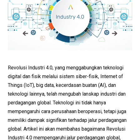
Revolusi Industri 4.0, yang menggabungkan teknologi
digital dan fisik melalui sistem siber-fisik, Internet of
Things (IoT), big data, kecerdasan buatan (AI), dan
teknologi lainnya, telah mengubah lanskap industri dan
perdagangan global. Teknologi ini tidak hanya
mempengaruhi cara perusahaan beroperasi, tetapi juga
memiliki dampak signifikan terhadap jalur perdagangan
global. Artikel ini akan membahas bagaimana Revolusi
Industri 4.0 mempengaruhi jalur perdagangan global,