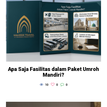
Apa Saja Fasilitas dalam Paket Umroh
Mandiri?
10
0
0