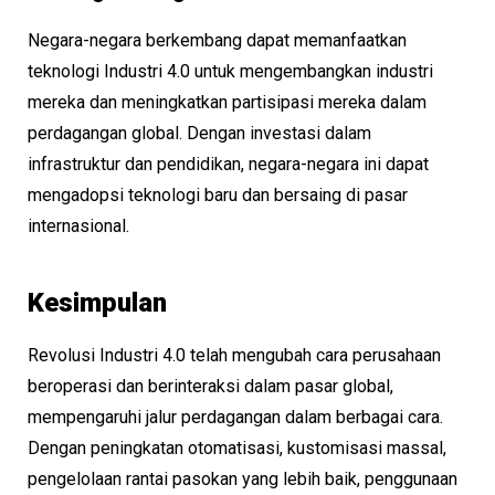
Negara-negara berkembang dapat memanfaatkan
teknologi Industri 4.0 untuk mengembangkan industri
mereka dan meningkatkan partisipasi mereka dalam
perdagangan global. Dengan investasi dalam
infrastruktur dan pendidikan, negara-negara ini dapat
mengadopsi teknologi baru dan bersaing di pasar
internasional.
Kesimpulan
Revolusi Industri 4.0 telah mengubah cara perusahaan
beroperasi dan berinteraksi dalam pasar global,
mempengaruhi jalur perdagangan dalam berbagai cara.
Dengan peningkatan otomatisasi, kustomisasi massal,
pengelolaan rantai pasokan yang lebih baik, penggunaan