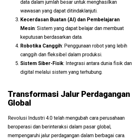
data dalam jumlah besar untuk menghasilkan
wawasan yang dapat ditindaklanjuti.
Kecerdasan Buatan (AI) dan Pembelajaran
Mesin
: Sistem yang dapat belajar dan membuat
keputusan berdasarkan data.
Robotika Canggih
: Penggunaan robot yang lebih
canggih dan fleksibel dalam produksi.
Sistem Siber-Fisik
: Integrasi antara dunia fisik dan
digital melalui sistem yang terhubung.
Transformasi Jalur Perdagangan
Global
Revolusi Industri 4.0 telah mengubah cara perusahaan
beroperasi dan berinteraksi dalam pasar global,
mempengaruhi jalur perdagangan dalam berbagai cara.