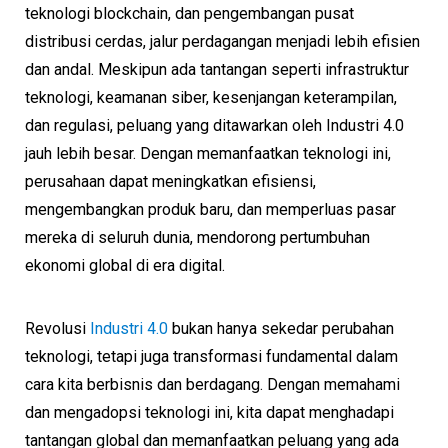
teknologi blockchain, dan pengembangan pusat
distribusi cerdas, jalur perdagangan menjadi lebih efisien
dan andal. Meskipun ada tantangan seperti infrastruktur
teknologi, keamanan siber, kesenjangan keterampilan,
dan regulasi, peluang yang ditawarkan oleh Industri 4.0
jauh lebih besar. Dengan memanfaatkan teknologi ini,
perusahaan dapat meningkatkan efisiensi,
mengembangkan produk baru, dan memperluas pasar
mereka di seluruh dunia, mendorong pertumbuhan
ekonomi global di era digital.
Revolusi
Industri 4.0
bukan hanya sekedar perubahan
teknologi, tetapi juga transformasi fundamental dalam
cara kita berbisnis dan berdagang. Dengan memahami
dan mengadopsi teknologi ini, kita dapat menghadapi
tantangan global dan memanfaatkan peluang yang ada