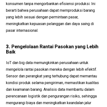
konsumen tanpa mengorbankan efisiensi produksi. Ini
berarti bahwa perusahaan dapat memproduksi barang
yang lebih sesuai dengan permintaan pasar,
meningkatkan kepuasan pelanggan dan daya saing di
pasar internasional.
3.
Pengelolaan Rantai Pasokan yang Lebih
Baik
IoT dan big data memungkinkan perusahaan untuk
mengelola rantai pasokan mereka dengan lebih efektif.
Sensor dan perangkat yang terhubung dapat memantau
kondisi produk selama pengiriman, memastikan kualitas
dan keamanan barang. Analisis data membantu dalam
perencanaan logistik dan pengurangan risiko, sehingga
mengurangi biaya dan meningkatkan keandalan jalur