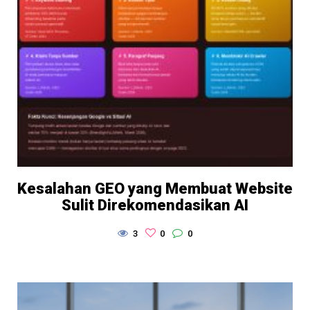
Kesalahan GEO yang Membuat Website
Sulit Direkomendasikan AI
3
0
0